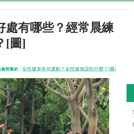
好處有哪些？經常晨練
[圖]
女性健身有何運動？女性健身該吃什麼？[圖]
也會想看的：