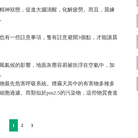
精神狀態，促進大腦清醒，化解疲勞。而且，晨練
。
也有一些註意事項，隻有註意避開3個點，才能讓晨
風氣候的影響，地面灰塵容易被吹浮在空氣中，加
。
物最先危害呼吸系統。煙霧天其中的有害物多種多
胞過濾。而類似於pm2.5的污染物，這些物質會進
1
2
3