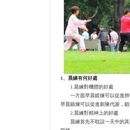
1、晨練有何好處
1.晨練對機體的好處
一方面早晨鍛煉可以促進肺
早晨鍛煉可以促進新陳代謝，鍛
2.晨練對精神上的好處
晨練首先不耽誤一天中的其