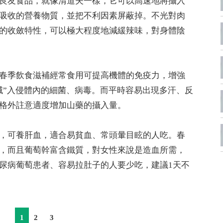
良友食品，就像清道夫一樣，它可以高速地將攝入
吸收的營養物質，並把不利因素屏蔽掉。不光對肉
的收斂特性，可以極大程度地減緩辣味，對身體陰
春季飲食滋補經常食用可提高機體的免疫力，增強
滅”入侵體內的細菌、病毒。而平時容易出現多汗、反
格外註意適度增加山藥的攝入量。
，可養肝血，適合易貧血、常頭暈目眩的人吃。春
，而且葡萄幹富含鐵質，對女性來說是造血所需，
尿病葡萄患者、容易拉肚子的人要少吃，建議1天不
1
2
3