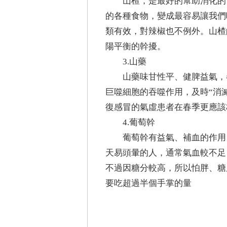
山楂，是最好的幫助消化的
的各種食物，變成最容易讓我們
類有效，對辣椒也不例外。山楂
陽平衡的幹擾。
3.山藥
山藥味甘性平、健脾益氣，
巨噬細胞的吞噬作用，及時“消
復感冒的氣虛患者在春季更應該
4.葡萄幹
葡萄幹有益氣、補血的作用
天易頭暈的人，通常氣血較不足
不過因糖分較高，所以怕胖、糖
要吃超過半個手掌的量