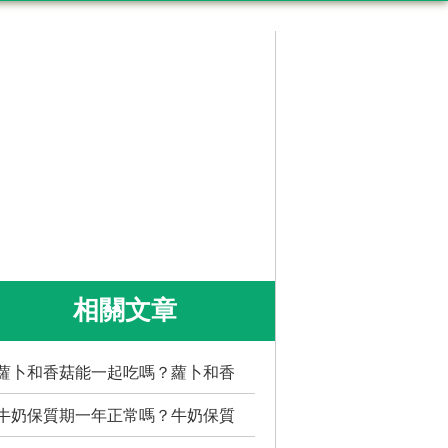
相關文章
蘿卜和香菇能一起吃嗎？蘿卜和香
牛奶保質期一年正常嗎？牛奶保質