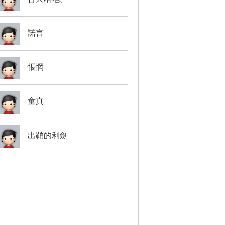
諾言
悵惘
童真
出鞘的利劍