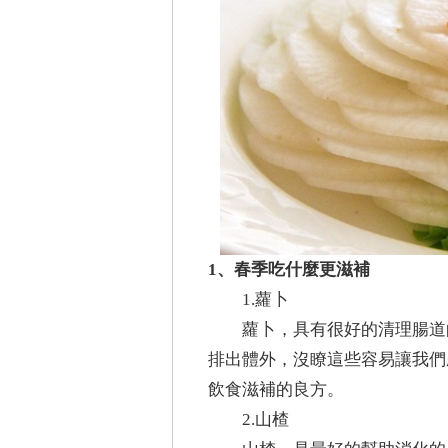
1、春季吃什麼更滋補
1.蘿卜
蘿卜，具有很好的清理腸道
排出體外，沒瞭這些容易讓我們
飲食滋補的良方。
2.山楂