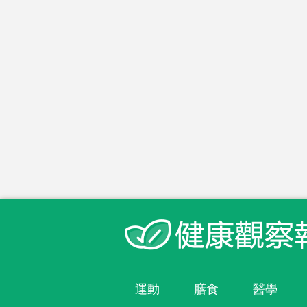
運動
膳食
醫學