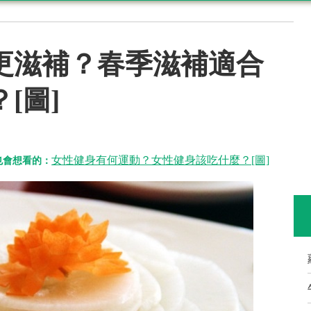
更滋補？春季滋補適合
[圖]
女性健身有何運動？女性健身該吃什麼？[圖]
也會想看的：