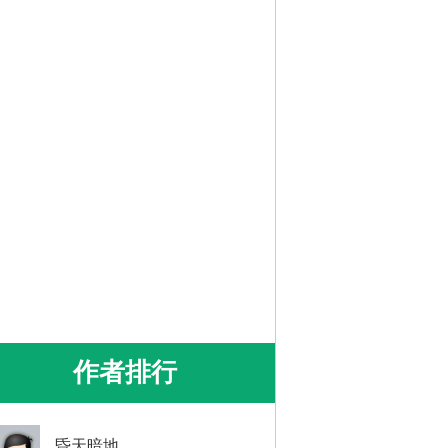
作者排行
昏天暗地。