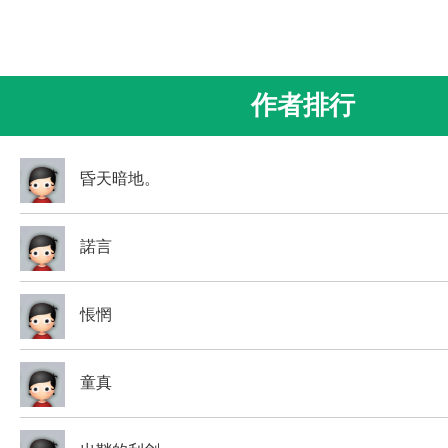
作者排行
昏天暗地。
諾言
悵惘
童真