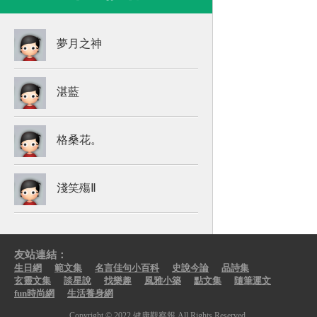
夢月之神
湛藍
格桑花。
淺笑殤Ⅱ
友站連結：
生日網
範文集
名言佳句小百科
史說今論
品詩集
玄靈文集
談星說
找樂趣
風雅小築
點文集
隨筆運文
fun時尚網
生活養身網
Copyright © 2022 健康觀察報 All Rights Reserved.