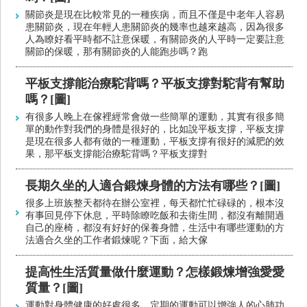
關節炎是現在比較常見的一種疾病，而且不僅是中老年人容易
患關節炎，現在年輕人患關節炎的幾率也越來越高，因為很多
人為瞭好看平時都不註意保暖，有關節炎的人平時一定要註意
關節的保暖，那有關節炎的人能跑步嗎？跑
平板支撐能治療駝背嗎？平板支撐對駝背有幫助
嗎？[圖]
有很多人晚上在傢裡經常會做一些簡單的運動，其實有很多簡
單的動作對我們的身體是很好的，比如說平板支撐，平板支撐
是現在很多人都有做的一種運動，平板支撐有很好的減肥的效
果，那平板支撐能治療駝背嗎？平板支撐對
長期久坐的人適合鍛煉身體的方法有哪些？[圖]
很多上班族整天都待在辦公室裡，每天都忙忙碌碌的，根本沒
有事回見停下休息，平時除瞭吃飯和去衛生間，都沒有離開過
自己的座椅，都沒有好好的保養身體，生活中有哪些運動的方
法適合久坐的工作者鍛煉呢？下面，給大傢
提高性生活質量做什麼運動？怎樣鍛煉增強愛愛
質量？[圖]
運動對身體健康的好處很多，定期的運動可以增強人的心肺功