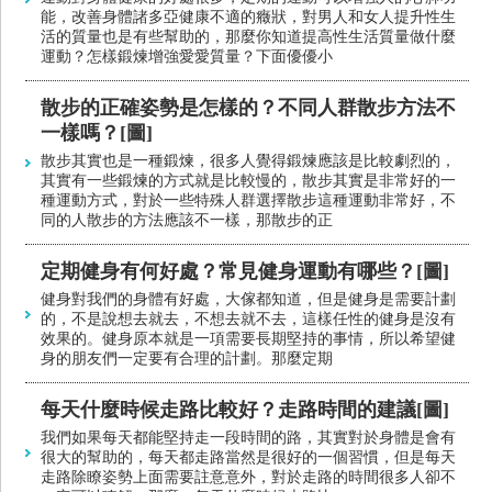
能，改善身體諸多亞健康不適的癥狀，對男人和女人提升性生
活的質量也是有些幫助的，那麼你知道提高性生活質量做什麼
運動？怎樣鍛煉增強愛愛質量？下面優優小
散步的正確姿勢是怎樣的？不同人群散步方法不
一樣嗎？[圖]
散步其實也是一種鍛煉，很多人覺得鍛煉應該是比較劇烈的，
其實有一些鍛煉的方式就是比較慢的，散步其實是非常好的一
種運動方式，對於一些特殊人群選擇散步這種運動非常好，不
同的人散步的方法應該不一樣，那散步的正
定期健身有何好處？常見健身運動有哪些？[圖]
健身對我們的身體有好處，大傢都知道，但是健身是需要計劃
的，不是說想去就去，不想去就不去，這樣任性的健身是沒有
效果的。健身原本就是一項需要長期堅持的事情，所以希望健
身的朋友們一定要有合理的計劃。那麼定期
每天什麼時候走路比較好？走路時間的建議[圖]
我們如果每天都能堅持走一段時間的路，其實對於身體是會有
很大的幫助的，每天都走路當然是很好的一個習慣，但是每天
走路除瞭姿勢上面需要註意意外，對於走路的時間很多人卻不