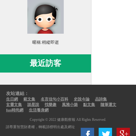
暱稱:
稍縱即逝
最近訪客
友站連結：
生日網
範文集
名言佳句小百科
史說今論
品詩集
玄靈文集
談星說
找樂趣
風雅小築
點文集
隨筆運文
fun時尚網
生活養身網
Copyright © 2022 健康觀察報 All Rights Reserved.
請尊重智慧財產權，轉載請標明出處及網址