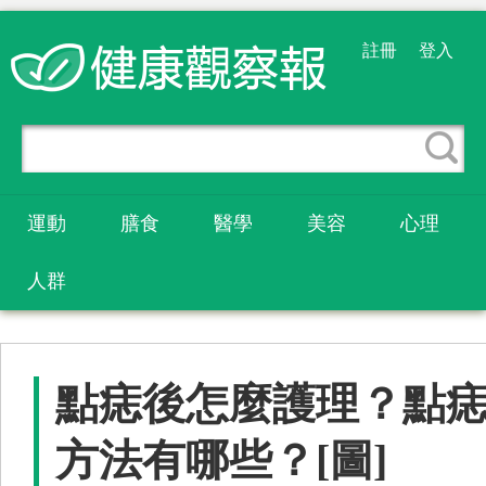
註冊
登入
運動
膳食
醫學
美容
心理
人群
點痣後怎麼護理？點
方法有哪些？[圖]