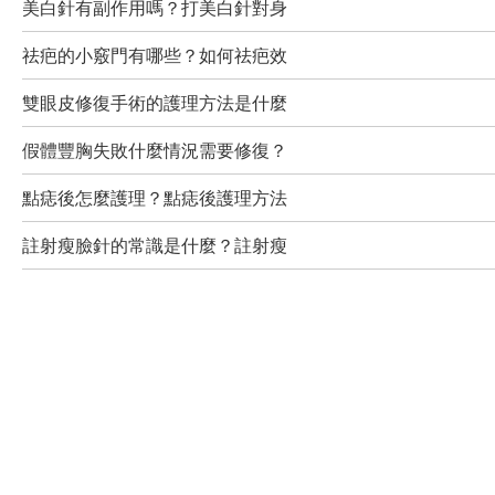
美白針有副作用嗎？打美白針對身
祛疤的小竅門有哪些？如何祛疤效
雙眼皮修復手術的護理方法是什麼
假體豐胸失敗什麼情況需要修復？
點痣後怎麼護理？點痣後護理方法
註射瘦臉針的常識是什麼？註射瘦