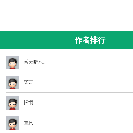
作者排行
昏天暗地。
諾言
悵惘
童真