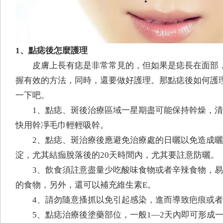
1、點痣後怎麼護理
皮膚上長有痣是非常常見的，但如果是痣長在面部
握有效的方法，同時，還要做好護理。那點痣後如何護
一下吧。
1、點痣、斑後治療區域一星期盡可能保持幹燥，
快用幹凈毛巾輕輕吸幹。
2、點痣、斑治療後應避免治療處的日曬以免造成
淀，尤其結痂脫落後的20天時間內，尤其要註意防曬。
3、飲食須註意盡量少吃酸味食物或者辛辣食物，易
的食物，另外，還可以補充維生素E。
4、請勿隨意搔抓以免引起感染，進而導致疤痕或
5、點痣治療後塗藥部位，一般1—2天內即可形成