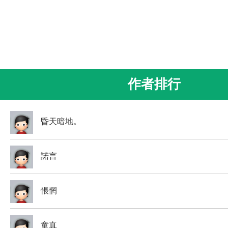
作者排行
昏天暗地。
諾言
悵惘
童真