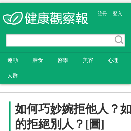
註冊
登入
運動
膳食
醫學
美容
心理
人群
如何巧妙婉拒他人？
的拒絕別人？[圖]