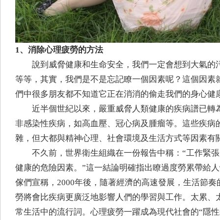
1、消除心理疲勞的方法
說到威脅健康和生命安全，我們一定會想到大氣的
等等，其實，我們是不是忘記瞭一個因素呢？這個因素
們中很多朋友都不知道它正在消消的偷走我們的身心健
近半個世紀以來，嚴重威脅人類健康的疾病譜已轉
非感染性疾病，如高血壓、冠心病及腫瘤等。這些疾病
雜，但大都與精神心理、社會環境及生活方式等因素有
不久前，世界衛生組織在一份報告中稱：“工作緊
健康的危險因素。”這一結論明確指出瞭過度勞累帶給
傢們宣稱，2000年後，隨著經濟的高速發展，生活節
勞將會比疾病更廣泛地影響人們的學習與工作。太累、
常生活中的流行詞。心理疲勞一躍成為現代社會的“隱性