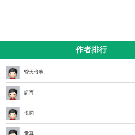
作者排行
昏天暗地。
諾言
悵惘
童真